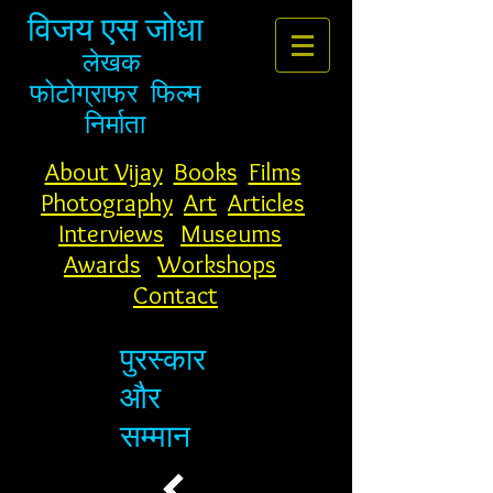
विजय एस जोधा
लेखक
फोटोग्राफर
फिल्म
निर्माता
About Vijay
Books
Films
Photography
Art
Articles
Interviews
Museums
Awards
Workshops
Contact
पुरस्कार
और
सम्मान