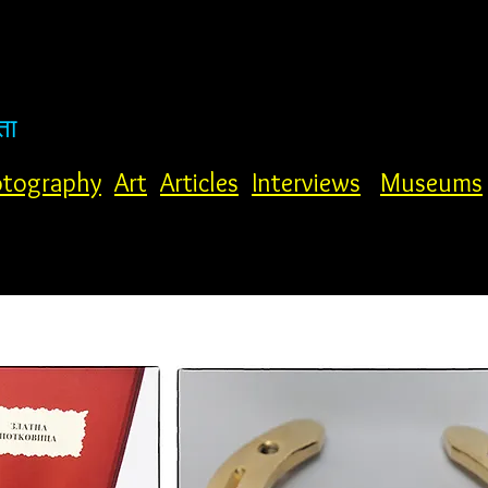
ता
tography
Art
Articles
Interviews
Museums