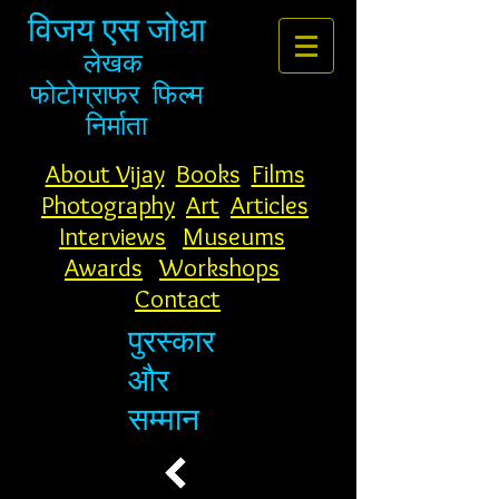
विजय एस जोधा
लेखक
फोटोग्राफर
फिल्म
निर्माता
About Vijay
Books
Films
Photography
Art
Articles
Interviews
Museums
Awards
Workshops
Contact
पुरस्कार
और
सम्मान