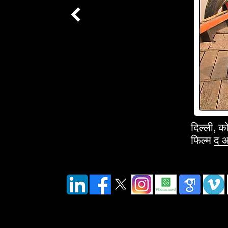
दिल्ली, क
फिल्म
द आ